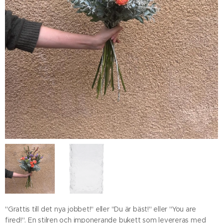
"Grattis till det nya jobbet!" eller "Du är bäst!" eller "You are
fired!". En stilren och imponerande bukett som levereras med