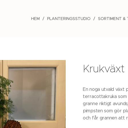
HEM
PLANTERINGSSTUDIO
SORTIMENT &
Krukväxt 
En noga utvald växt p
terracottakruka som 
granne riktigt avund
pimpsten som gör pl
och får grannen att r