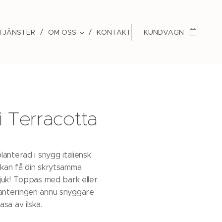
 TJÄNSTER
OM OSS
KONTAKT
KUNDVAGN
i Terracotta
lanterad i snygg italiensk
kan få din skrytsamma
sjuk! Toppas med bark eller
anteringen ännu snyggare
asa av ilska.